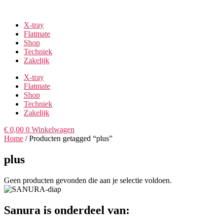
Overslaan
naar
X-tray
de
Flatmate
inhoud
Shop
Techniek
Zakelijk
X-tray
Flatmate
Shop
Techniek
Zakelijk
€
0,00
0
Winkelwagen
Home
/ Producten getagged “plus”
plus
Geen producten gevonden die aan je selectie voldoen.
Sanura is onderdeel van: